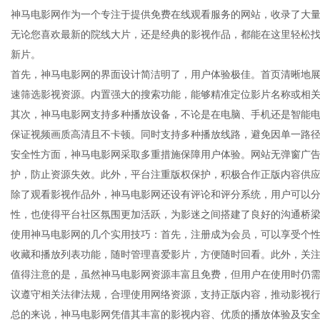
神马电影网作为一个专注于提供免费在线观看服务的网站，收录了大
无论您喜欢最新的院线大片，还是经典的影视作品，都能在这里轻松
新片。
首先，神马电影网的界面设计简洁明了，用户体验极佳。首页清晰地
资
速筛选影视资源。内置强大的搜索功能，能够精准定位影片名称或相
其次，神马电影网支持多种播放设备，不论是在电脑、手机还是智能
保证视频画质高清且不卡顿。同时支持多种播放线路，避免因单一路
安全性方面，神马电影网采取多重措施保障用户体验。网站无弹窗广
护，防止资源失效。此外，平台注重版权保护，积极合作正版内容供
除了观看影视作品外，神马电影网还设有评论和评分系统，用户可以
性，也使得平台社区氛围更加活跃，为影迷之间搭建了良好的沟通桥
使用神马电影网的几个实用技巧：首先，注册成为会员，可以享受个
讯
收藏和播放列表功能，随时管理喜爱影片，方便随时回看。此外，关注
值得注意的是，虽然神马电影网资源丰富且免费，但用户在使用时仍
议遵守相关法律法规，合理使用网络资源，支持正版内容，推动影视
总的来说，神马电影网凭借其丰富的影视内容、优质的播放体验及安