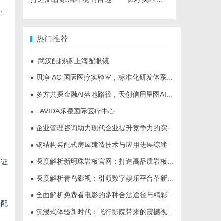
，
热门推荐
武汉配眼镜 上海配眼镜
●
贝净 AC 国际医疗实验室，标准化研发体系全解析
●
多方共探金融AI落地路径，天创信用星图AI助力产业金融智能升级
●
LAVIDA乐樱国际医疗中心
●
企业管理咨询助力现代企业提升竞争力的实践与策略
●
钢结构装配式房屋建造技术与应用进展综述
●
深度解析新明珠岩板官网：打造高品质岩板行业标杆平台
保证
●
深度解析青鸟影视：引领数字娱乐平台革新的先锋力量
●
全面解析免费看电影的多种合法途径与精彩体验
●
器配
沉浸式体验新时代：飞行影院带来的震撼视觉盛宴
●