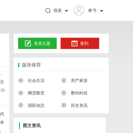
搜索
帐号
发表主题
签到
版块推荐
，
社会生活
房产家居
为重
率和
晒货殿堂
数码科技
国际动态
民生资讯
而代
本
图文资讯
化