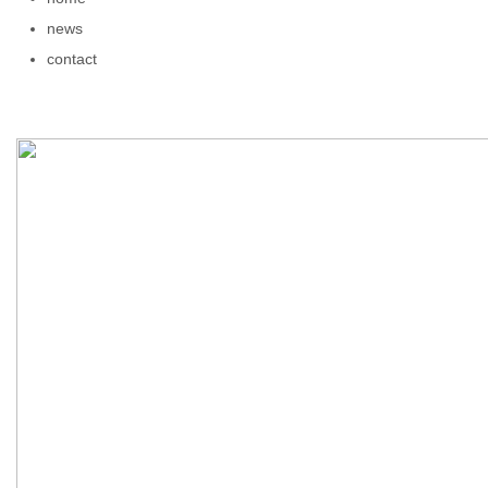
news
contact
资
讯