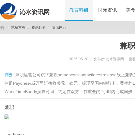
教育科研
国际资讯
美
沁水资讯网
网站首页
资讯列表
资讯内容
兼
沁
›
›
›
2026-05-20
|
发布者:
沁水资讯网
|
查看
摘要
: 兼职运营公司旗下兼职homenewscontactlatestrelease
注册Payoneer或万里汇接收美元、欧元，提现至国内银行卡，费率约
WorldTimeBuddy换算时间，约定在双方工作重叠的2小时内完成同步...
兼职
水
home