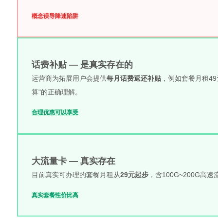
概念误导
降速陷阱
话费补贴 — 是真实存在的
运营商为拓展用户会提供
每月话费返还补贴
，例如套餐月租49
算"的正确理解。
合理优惠
可以享受
大流量卡 — 真实存在
目前真实可办理的套餐月租从
29元起步
，含100G~200G
真实套餐
性价比高