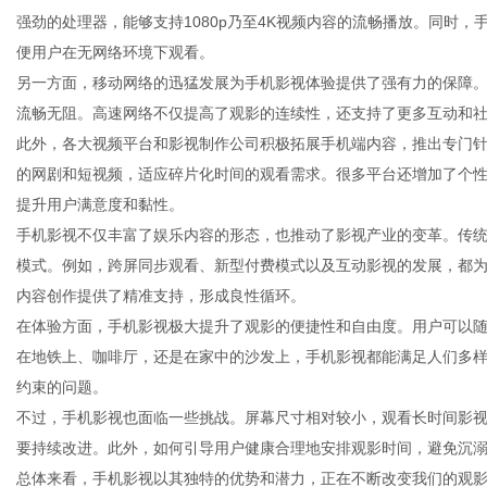
强劲的处理器，能够支持1080p乃至4K视频内容的流畅播放。同时
便用户在无网络环境下观看。
另一方面，移动网络的迅猛发展为手机影视体验提供了强有力的保障。
流畅无阻。高速网络不仅提高了观影的连续性，还支持了更多互动和
资
此外，各大视频平台和影视制作公司积极拓展手机端内容，推出专门
的网剧和短视频，适应碎片化时间的观看需求。很多平台还增加了个
提升用户满意度和黏性。
手机影视不仅丰富了娱乐内容的形态，也推动了影视产业的变革。传
模式。例如，跨屏同步观看、新型付费模式以及互动影视的发展，都
内容创作提供了精准支持，形成良性循环。
在体验方面，手机影视极大提升了观影的便捷性和自由度。用户可以
在地铁上、咖啡厅，还是在家中的沙发上，手机影视都能满足人们多
讯
约束的问题。
不过，手机影视也面临一些挑战。屏幕尺寸相对较小，观看长时间影
要持续改进。此外，如何引导用户健康合理地安排观影时间，避免沉
总体来看，手机影视以其独特的优势和潜力，正在不断改变我们的观